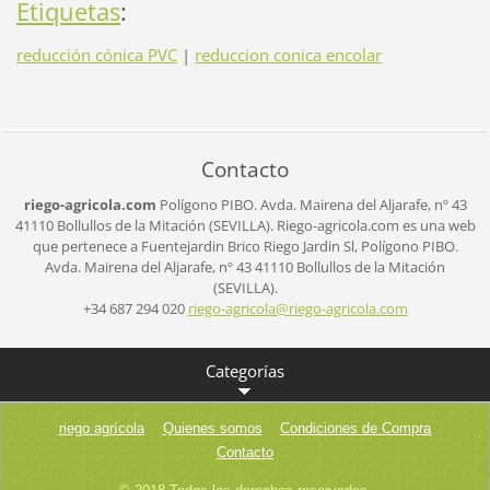
Etiquetas
:
reducción cónica PVC
|
reduccion conica encolar
Contacto
riego-agricola.com
Polígono PIBO.
Avda. Mairena del Aljarafe, nº 43
41110 Bollullos de la Mitación (SEVILLA).
Riego-agricola.com es una web
que pertenece a Fuentejardin Brico Riego Jardin Sl,
Polígono PIBO.
Avda. Mairena del Aljarafe, nº 43
41110 Bollullos de la Mitación
(SEVILLA).
+34 687 294 020
riego-ag
ricola@r
iego-agr
icola.co
m
Categorías
riego agrícola
Quienes somos
Condiciones de Compra
Contacto