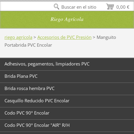
Buscar en el sitio
0,00 €
Riego Agrícola
riego agrícola
>
Accesorios de PVC Presión
>
Manguito
Portabrida PVC Encolar
Adhesivos, pegamentos, limpiadores PVC
Brida Plana PVC
Brida rosca hembra PVC
Casquillo Reducido PVC Encolar
Codo PVC 90º Encolar
Codo PVC 90º Encolar "AIR" R/H