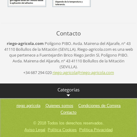
Contacto
riego-agricola.com
Polígono PIBO.
Avda. Mairena del Aljarafe, nº 43
41110 Bollullos de la Mitación (SEVILLA).
Riego-agricola.com es una web
que pertenece a Fuentejardin Brico Riego Jardin Sl,
Polígono PIBO.
Avda. Mairena del Aljarafe, nº 43
41110 Bollullos de la Mitación
(SEVILLA).
+34 687 294 020
riego-ag
ricola@r
iego-agr
icola.co
m
Categorías
riego agrícola
Quienes somos
Condiciones de Compra
Contacto
© 2018 Todos los derechos reservados.
Aviso Legal
Política Cookies
Política Privacidad