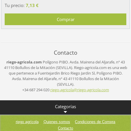
Tu precio:
7,13 €
Contacto
riego-agricola.com
Polígono PIBO.
Avda. Mairena del Aljarafe, nº 43
41110 Bollullos de la Mitación (SEVILLA).
Riego-agricola.com es una web
que pertenece a Fuentejardin Brico Riego Jardin Sl,
Polígono PIBO.
Avda. Mairena del Aljarafe, nº 43
41110 Bollullos de la Mitación
(SEVILLA).
+34 687 294 020
riego-ag
ricola@r
iego-agr
icola.co
m
Categorías
riego agrícola
Quienes somos
Condiciones de Compra
Contacto