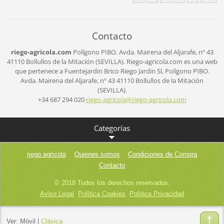
Contacto
riego-agricola.com
Polígono PIBO.
Avda. Mairena del Aljarafe, nº 43
41110 Bollullos de la Mitación (SEVILLA).
Riego-agricola.com es una web
que pertenece a Fuentejardin Brico Riego Jardin Sl,
Polígono PIBO.
Avda. Mairena del Aljarafe, nº 43
41110 Bollullos de la Mitación
(SEVILLA).
+34 687 294 020
riego-ag
ricola@r
iego-agr
icola.co
m
Categorías
riego agrícola
Quienes somos
Condiciones de Compra
Contacto
© 2018 Todos los derechos reservados.
Aviso Legal
Política Cookies
Política Privacidad
Ver:
Móvil
|
Clásica