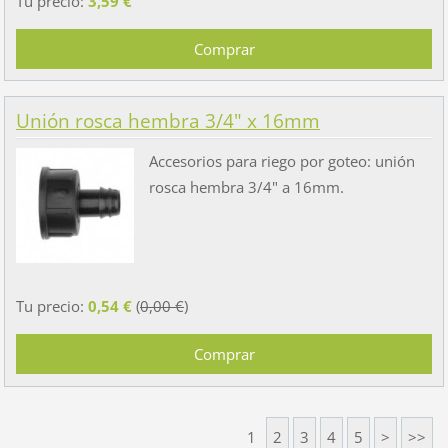
Tu precio:
3,59 €
Unión rosca hembra 3/4" x 16mm
Accesorios para riego por goteo: unión
rosca hembra 3/4" a 16mm.
Tu precio:
0,54 €
(
0,00 €
)
1
2
3
4
5
>
>>