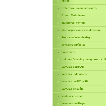
Filtros
Goteros autocompensantes
Gotero Turbulento.
Inyectores. Venturi.
Microaspersión y Nebulización.
Programadores de riego
Sensores agrícolas
Solenoides
Uniones Gibault y manguitos de dil
Válvulas BERMAD
Válvulas Hidráulicas
Válvulas de PVC y PP.
Válvulas de latón
Ventosas Bermad
Ventosas de Riego