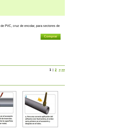
 PVC, cruz de encolar, para sectores de
1
|
2
>
>>