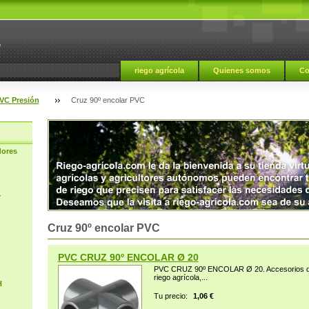
a
riego agrícola
Quienes somos
Co
VC Presión
Cruz 90º encolar PVC
dores
r
Cruz 90º encolar PVC
PVC CRUZ 90º ENCOLAR Ø 20
PVC CRUZ 90º ENCOLAR Ø 20. Accesorios de 
riego agrícola,...
H
Tu precio:
1,06 €