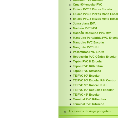
Cruz 90º encolar PVC
Enlace PVC 3 Piezas Encolar
Enlace PVC 3 Piezas Mixto Enco
Enlace PVC 3 piezas Mixto R/Ma
Junta plana EVA
Machón PVC M/M
Machón Reducido PVC M/M
Manguito Portabrida PVC Encola
Manguito PVC Encolar
Manguito PVC H/H
Pasamuros PVC EPDM
Reducción PVC Cónica Encolar
Tapón PVC H Encolar
Tapón PVC R/Hembra
Tapón PVC R/Macho
TE PVC 90º Encolar
TE PVC 90º Encolar R/H Centro
TE PVC 90º Rosca H/H/H
TE PVC 90º Reducida Encolar
TE PVC 45º Encolar
Terminal PVC R/Hembra
Terminal PVC R/Macho
Accesorios de riego por goteo