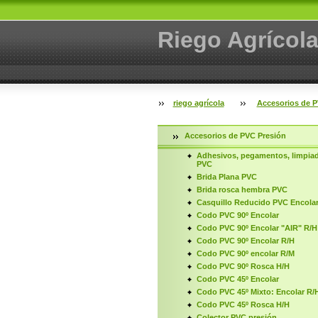
Riego Agrícol
riego agrícola
Accesorios de P
Accesorios de PVC Presión
Adhesivos, pegamentos, limpia
PVC
Brida Plana PVC
Brida rosca hembra PVC
Casquillo Reducido PVC Encola
Codo PVC 90º Encolar
Codo PVC 90º Encolar "AIR" R/H
Codo PVC 90º Encolar R/H
Codo PVC 90º encolar R/M
Codo PVC 90º Rosca H/H
Codo PVC 45º Encolar
Codo PVC 45º Mixto: Encolar R/
Codo PVC 45º Rosca H/H
Colector PVC presión