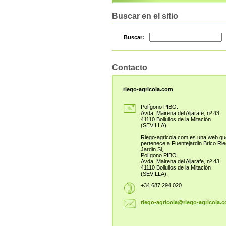
Buscar en el sitio
Buscar:
Contacto
riego-agricola.com
Polígono PIBO.
Avda. Mairena del Aljarafe, nº 43
41110 Bollullos de la Mitación
(SEVILLA).
Riego-agricola.com es una web qu
pertenece a Fuentejardin Brico Ri
Jardin Sl,
Polígono PIBO.
Avda. Mairena del Aljarafe, nº 43
41110 Bollullos de la Mitación
(SEVILLA).
+34 687 294 020
riego-ag
ricola@r
iego-agr
icola.c