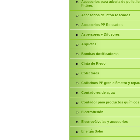
Accesorios para tubería de polietile
Fitting.
Accesorios de latón roscados
Accesorios PP Roscados
Aspersores y Difusores
Arquetas
Bombas dosificadoras
Cinta de Riego
Colectores
Collarines PP gran diámetro y repar
Contadores de agua
Contador para productos químicos
Electrofusión
Electroválvulas y accesorios
Energía Solar