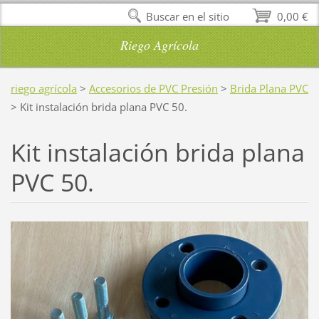
Buscar en el sitio
0,00 €
Riego Agrícola
riego agrícola
>
Accesorios de PVC Presión
>
Brida Plana PVC
>
Kit instalación brida plana PVC 50.
Kit instalación brida plana
PVC 50.