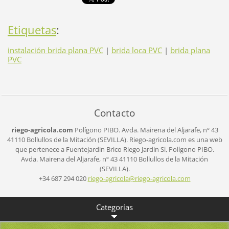
Etiquetas
:
instalación brida plana PVC
|
brida loca PVC
|
brida plana
PVC
Contacto
riego-agricola.com
Polígono PIBO.
Avda. Mairena del Aljarafe, nº 43
41110 Bollullos de la Mitación (SEVILLA).
Riego-agricola.com es una web
que pertenece a Fuentejardin Brico Riego Jardin Sl,
Polígono PIBO.
Avda. Mairena del Aljarafe, nº 43
41110 Bollullos de la Mitación
(SEVILLA).
+34 687 294 020
riego-ag
ricola@r
iego-agr
icola.co
m
Categorías