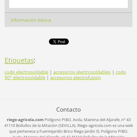
Información básica
Etiquetas
:
codo electrosoldable
|
accesorios electrosoldables
|
codo
90º electrosoldable
|
accesorios electrofusión
Contacto
riego-agricola.com
Polígono PIBO.
Avda. Mairena del Aljarafe, nº 43
41110 Bollullos de la Mitación (SEVILLA).
Riego-agricola.com es una web
que pertenece a Fuentejardin Brico Riego Jardin Sl,
Polígono PIBO.
Avda. Mairena del Aljarafe, nº 43
41110 Bollullos de la Mitación