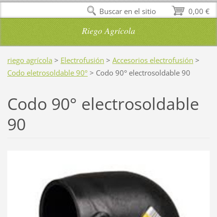
Buscar en el sitio
0,00 €
Riego Agrícola
riego agrícola
>
Electrofusión
>
Accesorios electrofusión
>
Codo eletrosoldable 90º
>
Codo 90° electrosoldable 90
Codo 90° electrosoldable
90