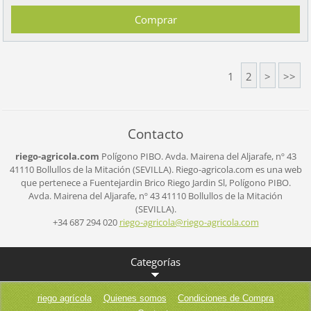
1
2
>
>>
Contacto
riego-agricola.com
Polígono PIBO.
Avda. Mairena del Aljarafe, nº 43
41110 Bollullos de la Mitación (SEVILLA).
Riego-agricola.com es una web
que pertenece a Fuentejardin Brico Riego Jardin Sl,
Polígono PIBO.
Avda. Mairena del Aljarafe, nº 43
41110 Bollullos de la Mitación
(SEVILLA).
+34 687 294 020
riego-ag
ricola@r
iego-agr
icola.co
m
Categorías
riego agrícola
Quienes somos
Condiciones de Compra