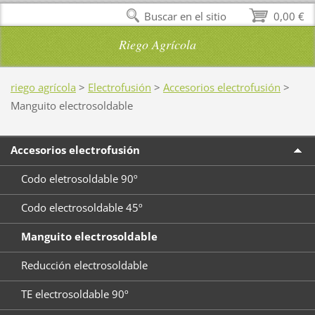
Buscar en el sitio
0,00 €
Riego Agrícola
riego agrícola
>
Electrofusión
>
Accesorios electrofusión
>
Manguito electrosoldable
Accesorios electrofusión
Codo eletrosoldable 90º
Codo electrosoldable 45º
Manguito electrosoldable
Reducción electrosoldable
TE electrosoldable 90º