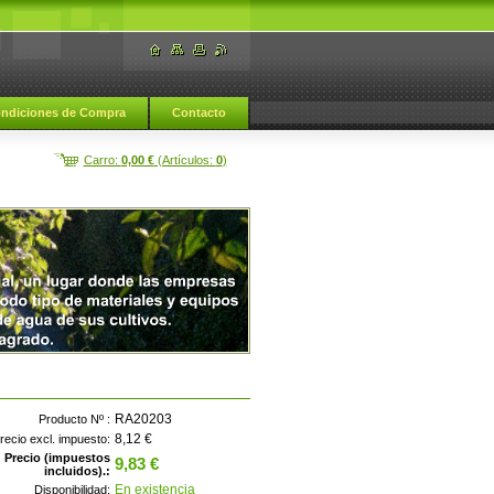
ndiciones de Compra
Contacto
Carro:
0,00 €
(Artículos:
0
)
RA20203
Producto Nº :
8,12 €
recio excl. impuesto:
Precio (impuestos
9,83 €
incluidos).:
En existencia
Disponibilidad: