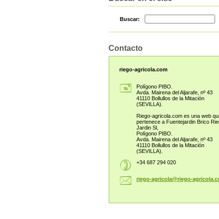
Buscar:
Contacto
riego-agricola.com
Polígono PIBO.
Avda. Mairena del Aljarafe, nº 43
41110 Bollullos de la Mitación
(SEVILLA).
Riego-agricola.com es una web qu
pertenece a Fuentejardin Brico Ri
Jardin Sl,
Polígono PIBO.
Avda. Mairena del Aljarafe, nº 43
41110 Bollullos de la Mitación
(SEVILLA).
+34 687 294 020
riego-ag
ricola@r
iego-agr
icola.c