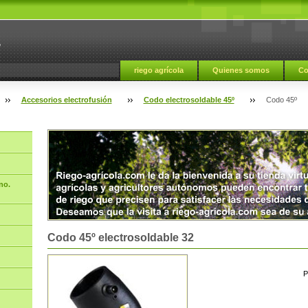
a
riego agrícola
Quienes somos
Co
Accesorios electrofusión
Codo electrosoldable 45º
Codo 45º
no.
Codo 45º electrosoldable 32
P