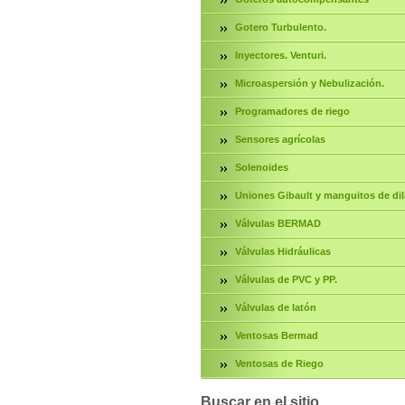
Gotero Turbulento.
Inyectores. Venturi.
Microaspersión y Nebulización.
Programadores de riego
Sensores agrícolas
Solenoides
Uniones Gibault y manguitos de dil
Válvulas BERMAD
Válvulas Hidráulicas
Válvulas de PVC y PP.
Válvulas de latón
Ventosas Bermad
Ventosas de Riego
Buscar en el sitio