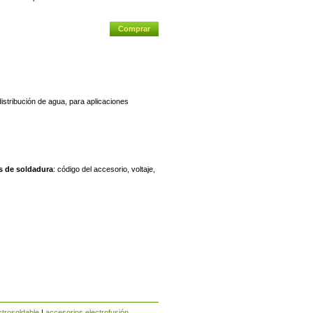
distribución de agua, para aplicaciones
s de soldadura
: código del accesorio, voltaje,
ctrosoldable
|
accesorios electrofusión