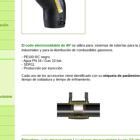
ación
El
codo electrosoldable de 45º
se utiliza para: sistemas de tuberías para la 
industriales y para la distribución de combustibles gaseosos.
- PE100-RC negro.
- Agua PN 16 / Gas 10 bar.
- SDR11.
- Producción por inyección.
Cada uno de los accesorios viene identificado con su
etiqueta de parámetro
tiempo de soldadura y tiempo de enfriamiento.
soldable
Etiquetas
:
codo electrosoldable
|
accesorios electrosoldables
|
codo 90º ele