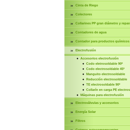
Cinta de Riego
Colectores
Collarines PP gran diámetro y repar
Contadores de agua
Contador para productos químicos
Electrofusión
Accesorios electrofusión
Codo eletrosoldable 90º
Codo electrosoldable 45º
Manguito electrosoldable
Reducción electrosoldable
TE electrosoldable 90º
Collarín en carga PE electro
Máquinas para electrofusión
Electroválvulas y accesorios
Energía Solar
Filtros
Goteros autocompensantes