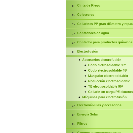
Cinta de Riego
Colectores
Collarines PP gran diámetro y repar
Contadores de agua
Contador para productos químicos
Electrofusión
Accesorios electrofusión
Codo eletrosoldable 90º
Codo electrosoldable 45º
Manguito electrosoldable
Reducción electrosoldable
TE electrosoldable 90º
Collarín en carga PE electro
Máquinas para electrofusión
Electroválvulas y accesorios
Energía Solar
Filtros
Goteros autocompensantes