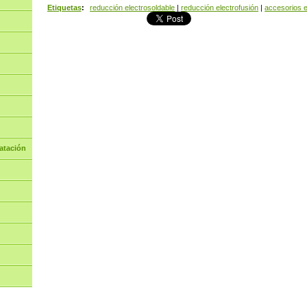
Etiquetas
:
reducción electrosoldable
|
reducción electrofusión
|
accesorios e
atación