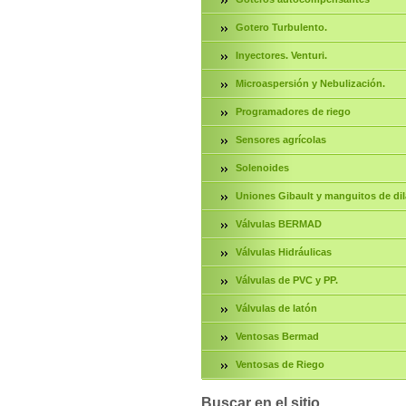
Gotero Turbulento.
Inyectores. Venturi.
Microaspersión y Nebulización.
Programadores de riego
Sensores agrícolas
Solenoides
Uniones Gibault y manguitos de dil
Válvulas BERMAD
Válvulas Hidráulicas
Válvulas de PVC y PP.
Válvulas de latón
Ventosas Bermad
Ventosas de Riego
Buscar en el sitio