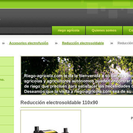
a
riego agrícola
Quienes somos
Co
Accesorios electrofusión
Reducción electrosoldable
Reducción
no.
Reducción electrosoldable 110x90
P