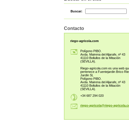
Buscar:
Contacto
riego-agricola.com
Polígono PIBO.
Avda. Mairena del Aljarafe, nº 43
41110 Bollullos de la Mitación
(SEVILLA).
Riego-agricola.com es una web qu
pertenece a Fuentejardin Brico Ri
Jardin Sl,
Polígono PIBO.
Avda. Mairena del Aljarafe, nº 43
41110 Bollullos de la Mitación
(SEVILLA).
+34 687 294 020
riego-ag
ricola@r
iego-agr
icola.c