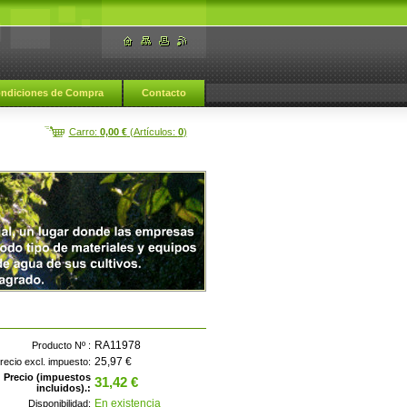
ndiciones de Compra
Contacto
Carro:
0,00 €
(Artículos:
0
)
RA11978
Producto Nº :
25,97 €
recio excl. impuesto:
Precio (impuestos
31,42 €
incluidos).:
En existencia
Disponibilidad: