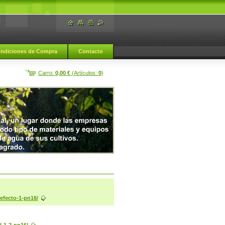
ndiciones de Compra
Contacto
Carro:
0,00 €
(Artículos:
0
)
efecto-1-pn16/
l-1-2-pn16/