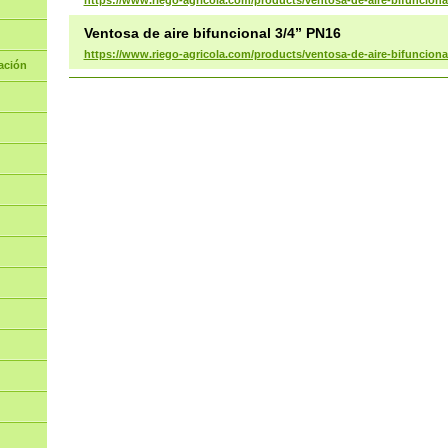
Ventosa de aire bifuncional 3/4” PN16
https://www.riego-agricola.com/products/ventosa-de-aire-bifunciona
ación