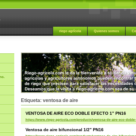
a
riego agrícola
Quienes somos
Co
no.
Etiqueta: ventosa de aire
VENTOSA DE AIRE ECO DOBLE EFECTO 1” PN16
https://www.riego-agricola.com/products/ventosa-de-aire-eco-doble-
Ventosa de aire bifuncional 1/2” PN16
https://www.riego-agricola.com/products/ventosa-de-aire-bifunciona