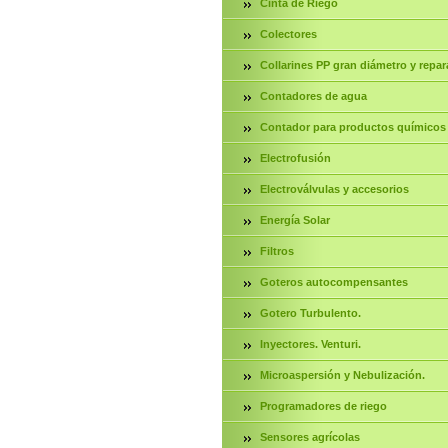
Cinta de Riego
Colectores
Collarines PP gran diámetro y repar
Contadores de agua
Contador para productos químicos
Electrofusión
Electroválvulas y accesorios
Energía Solar
Filtros
Goteros autocompensantes
Gotero Turbulento.
Inyectores. Venturi.
Microaspersión y Nebulización.
Programadores de riego
Sensores agrícolas