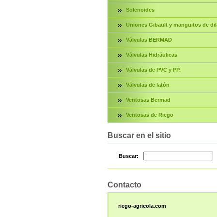
Solenoides
Uniones Gibault y manguitos de dil
Válvulas BERMAD
Válvulas Hidráulicas
Válvulas de PVC y PP.
Válvulas de latón
Ventosas Bermad
Ventosas de Riego
Buscar en el sitio
Buscar:
Contacto
riego-agricola.com