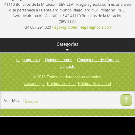
41110 Bollullos de la Mitación (SEVILLA).
Riego-agricola.com es una web
que pertenece a Fuentejardin Brico Riego Jardin Sl,
Polígono PIBO.
Avda. Mairena del Aljarafe, nº 43
41110 Bollullos de la Mitación
(SEVILLA).
+34 687 294 020
riego-ag
ricola@r
iego-agr
icola.co
m
Categorías
riego agrícola
Quienes somos
Condiciones de Compra
Contacto
© 2018 Todos los derechos reservados.
Aviso Legal
Política Cookies
Política Privacidad
Ver:
Móvil
|
Clásica