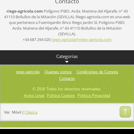
Contacto
riego-agricola.com
Polígono PIBO.
Avda. Mairena del Aljarafe, nº 43
41110 Bollullos de la Mitación (SEVILLA).
Riego-agricola.com es una web
que pertenece a Fuentejardin Brico Riego Jardin Sl,
Polígono PIBO.
Avda. Mairena del Aljarafe, nº 43
41110 Bollullos de la Mitación
(SEVILLA).
+34 687 294 020
riego-ag
ricola@r
iego-agr
icola.co
m
Categorías
riego agrícola
Quienes somos
Condiciones de Compra
Contacto
© 2018 Todos los derechos reservados.
Aviso Legal
Política Cookies
Política Privacidad
Ver:
Móvil
|
Clásica