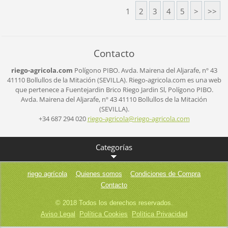
1
2
3
4
5
>
>>
Contacto
riego-agricola.com
Polígono PIBO.
Avda. Mairena del Aljarafe, nº 43
41110 Bollullos de la Mitación (SEVILLA).
Riego-agricola.com es una web
que pertenece a Fuentejardin Brico Riego Jardin Sl,
Polígono PIBO.
Avda. Mairena del Aljarafe, nº 43
41110 Bollullos de la Mitación
(SEVILLA).
+34 687 294 020
riego-ag
ricola@r
iego-agr
icola.co
m
Categorías
riego agrícola
Quienes somos
Condiciones de Compra
Contacto
© 2018 Todos los derechos reservados.
Aviso Legal
Política Cookies
Política Privacidad