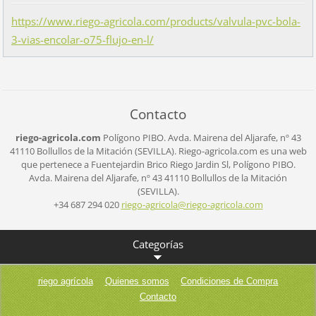
https://www.riego-agricola.com/products/valvula-pvc-bola-
3-vias-encolar-o75-flujo-en-l/
Contacto
riego-agricola.com
Polígono PIBO.
Avda. Mairena del Aljarafe, nº 43
41110 Bollullos de la Mitación (SEVILLA).
Riego-agricola.com es una web
que pertenece a Fuentejardin Brico Riego Jardin Sl,
Polígono PIBO.
Avda. Mairena del Aljarafe, nº 43
41110 Bollullos de la Mitación
(SEVILLA).
+34 687 294 020
riego-ag
ricola@r
iego-agr
icola.co
m
Categorías
riego agrícola
Quienes somos
Condiciones de Compra
Contacto