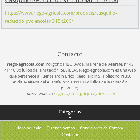
Casquillo Reducido PVC Encolar 315x200
https://www.riego-agricola.com/products/casquillo-
reducido-pvc-encolar-315x200/
Contacto
riego-agricola.com
Polígono PIBO.
Avda. Mairena del Aljarafe, nº 43
41110 Bollullos de la Mitación (SEVILLA).
Riego-agricola.com es una web
que pertenece a Fuentejardin Brico Riego Jardin Sl,
Polígono PIBO.
Avda. Mairena del Aljarafe, nº 43
41110 Bollullos de la Mitación
(SEVILLA).
+34 687 294 020
riego-ag
ricola@r
iego-agr
icola.co
m
Categorías
riego agrícola
Quienes somos
Condiciones de Compra
Contacto