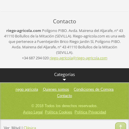
Contacto
riego-agricola.com
Polígono PIBO.
Avda. Mairena del Aljarafe, nº 43
41110 Bollullos de la Mitación (SEVILLA).
Riego-agricola.com es una web
que pertenece a Fuentejardin Brico Riego Jardin Sl,
Polígono PIBO.
Avda. Mairena del Aljarafe, nº 43
41110 Bollullos de la Mitación
(SEVILLA).
+34 687 294 020
riego-ag
ricola@r
iego-agr
icola.co
m
Categorías
riego agrícola
Quienes somos
Condiciones de Compra
Contacto
© 2018 Todos los derechos reservados.
Aviso Legal
Política Cookies
Política Privacidad
Ver:
Móvil
|
Clásica