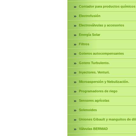
Contador para productos químicos
Electrofusión
Electroválvulas y accesorios
Energía Solar
Filtros
Goteros autocompensantes
Gotero Turbulento.
Inyectores. Venturi.
Microaspersión y Nebulización.
Programadores de riego
Sensores agrícolas
Solenoides
Uniones Gibault y manguitos de dil
Válvulas BERMAD