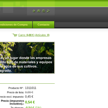
ndiciones de Compra
Contacto
Carro:
0,00 €
(Artículos:
0
)
1311011
Producto Nº :
0,00 €
Precio de lista:
0,45 €
recio excl. impuesto:
Precio (impuestos
0,54 €
incluidos).:
-0,54 €
(1%)
Te ahorras: