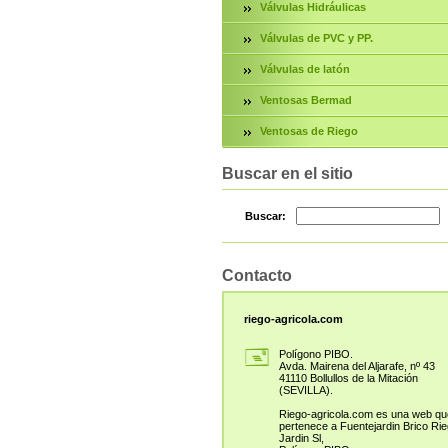
Válvulas Hidráulicas
Válvulas de PVC y PP.
Válvulas de latón
Ventosas Bermad
Ventosas de Riego
Buscar en el sitio
Buscar:
Contacto
riego-agricola.com
Polígono PIBO.
Avda. Mairena del Aljarafe, nº 43
41110 Bollullos de la Mitación
(SEVILLA).
Riego-agricola.com es una web qu
pertenece a Fuentejardin Brico Ri
Jardin Sl,