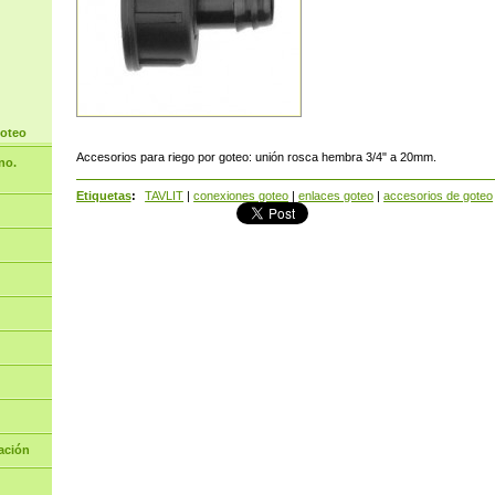
goteo
Accesorios para riego por goteo: unión rosca hembra 3/4" a 20mm.
no.
Etiquetas
:
TAVLIT
|
conexiones goteo
|
enlaces goteo
|
accesorios de goteo
ación