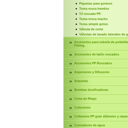
Piquetas para goteros
Toma rosca hembra
Té roscada PP.
Toma rosca macho
Toma simple goteo
Válvula de corte
Válvulas de lavado laterales de 
Accesorios para tubería de polietile
Fitting.
Accesorios de latón roscados
Accesorios PP Roscados
Aspersores y Difusores
Arquetas
Bombas dosificadoras
Cinta de Riego
Colectores
Collarines PP gran diámetro y repar
Contadores de agua