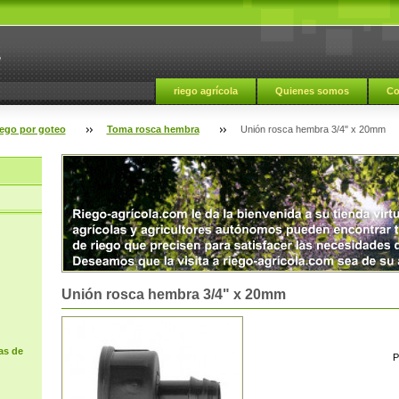
a
riego agrícola
Quienes somos
Co
iego por goteo
Toma rosca hembra
Unión rosca hembra 3/4" x 20mm
Unión rosca hembra 3/4" x 20mm
as de
P