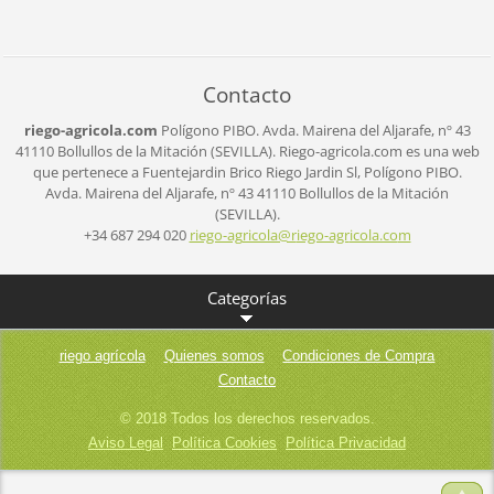
Contacto
riego-agricola.com
Polígono PIBO.
Avda. Mairena del Aljarafe, nº 43
41110 Bollullos de la Mitación (SEVILLA).
Riego-agricola.com es una web
que pertenece a Fuentejardin Brico Riego Jardin Sl,
Polígono PIBO.
Avda. Mairena del Aljarafe, nº 43
41110 Bollullos de la Mitación
(SEVILLA).
+34 687 294 020
riego-ag
ricola@r
iego-agr
icola.co
m
Categorías
riego agrícola
Quienes somos
Condiciones de Compra
Contacto
© 2018 Todos los derechos reservados.
Aviso Legal
Política Cookies
Política Privacidad