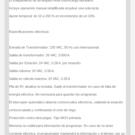
El solapamiento de arranques evita sobrecarga hidráulica.
Incluye operación manual simplificada al pulsar una sola tecla.
Ajuste temporal: de 10 a 150 % en incrementos de un 10%.
Especificaciones eléctricas:
Entrada de Transformador: 230 VAC, 50 Hz uso internacional.
Salida de transformador: 26 VAC, 0.600 A.
Salida por Estación: 24 VAC, 0.28 A. por estación.
Salida máxima: 24 VAC, 0.56 A.
Salida en válvula maestra: 24 VAC, 0.28 A.
Pila de 9V. alcalina no incluida. Suple al transformador en caso de falta de
energía eléctrica. No necesaria para guardar los programas.
El interruptor automático detecta cortocircuitos eléctricos, saltando la estación
cortocircuitada y continuando el ciclo de riego.
Protección contra descargas: Tipo MOV primaria.
Memoria no volátil para información de programas. En caso de no tener
corriente eléctrica, el programador mantendrá la información y el tiempo, por un