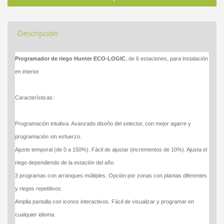
Descripción
Programador de riego Hunter ECO-LOGIC
, de 6 estaciones, para instalación
en interior.
Características:
Programación intuitiva. Avanzado diseño del selector, con mejor agarre y
programación sin esfuerzo.
Ajuste temporal (de 0 a 150%). Fácil de ajustar (incrementos de 10%). Ajusta el
riego dependiendo de la estación del año.
3 programas con arranques múltiples. Opción por zonas con plantas diferentes
y riegos repetitivos.
Amplia pantalla con iconos interactivos. Fácil de visualizar y programar en
cualquier idioma.