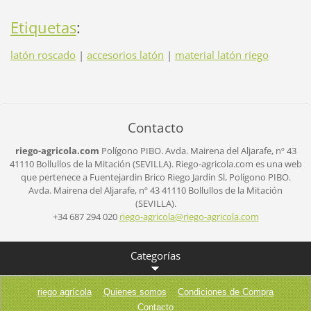
Etiquetas
:
latón roscado
|
accesorios latón
|
material latón riego
Contacto
riego-agricola.com
Polígono PIBO.
Avda. Mairena del Aljarafe, nº 43
41110 Bollullos de la Mitación (SEVILLA).
Riego-agricola.com es una web
que pertenece a Fuentejardin Brico Riego Jardin Sl,
Polígono PIBO.
Avda. Mairena del Aljarafe, nº 43
41110 Bollullos de la Mitación
(SEVILLA).
+34 687 294 020
riego-ag
ricola@r
iego-agr
icola.co
m
Categorías
riego agrícola
Quienes somos
Condiciones de Compra
Contacto