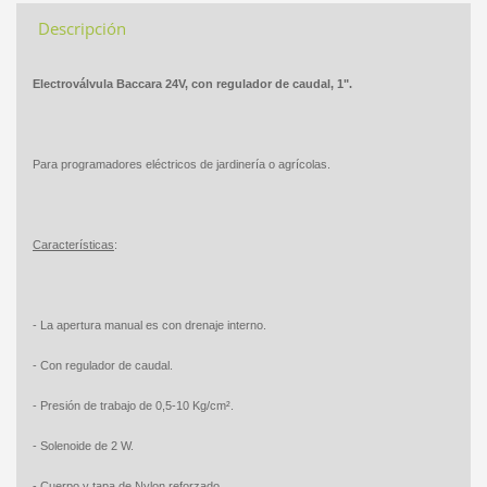
Descripción
Electroválvula Baccara 24V, con regulador de caudal, 1".
Para programadores eléctricos de jardinería o agrícolas.
Características
:
- La apertura manual es con drenaje interno.
- Con regulador de caudal.
- Presión de trabajo de 0,5-10 Kg/cm².
- Solenoide de 2 W.
- Cuerpo y tapa de Nylon reforzado.