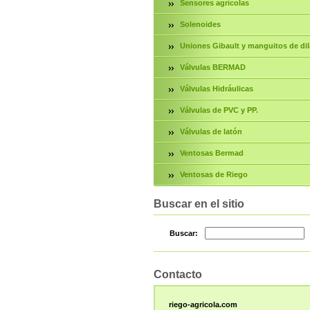
Sensores agrícolas
Solenoides
Uniones Gibault y manguitos de dil
Válvulas BERMAD
Válvulas Hidráulicas
Válvulas de PVC y PP.
Válvulas de latón
Ventosas Bermad
Ventosas de Riego
Buscar en el sitio
Buscar:
Contacto
riego-agricola.com