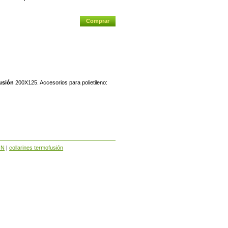
usión
200X125. Accesorios para polietileno:
ÓN
|
collarines termofusión