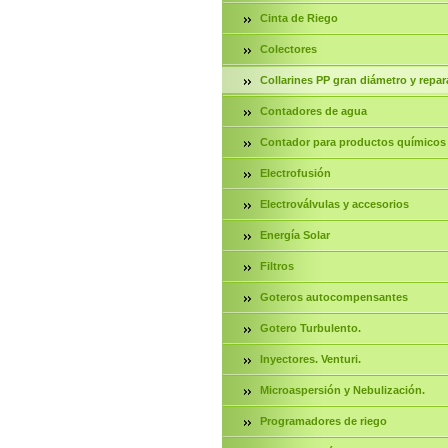
Cinta de Riego
Colectores
Collarines PP gran diámetro y repar
Contadores de agua
Contador para productos químicos
Electrofusión
Electroválvulas y accesorios
Energía Solar
Filtros
Goteros autocompensantes
Gotero Turbulento.
Inyectores. Venturi.
Microaspersión y Nebulización.
Programadores de riego