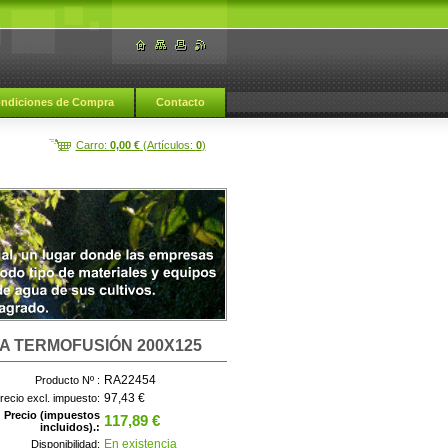
ndiciones de Compra
Contacto
Carro:
0,00 €
(Artículos:
0
)
A TERMOFUSIÓN 200X125
RA22454
Producto Nº :
97,43 €
recio excl. impuesto:
Precio (impuestos
117,89 €
incluidos).:
En existencia
Disponibilidad: