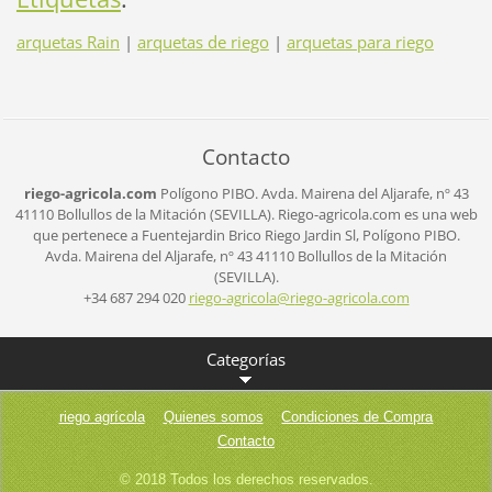
arquetas Rain
|
arquetas de riego
|
arquetas para riego
Contacto
riego-agricola.com
Polígono PIBO.
Avda. Mairena del Aljarafe, nº 43
41110 Bollullos de la Mitación (SEVILLA).
Riego-agricola.com es una web
que pertenece a Fuentejardin Brico Riego Jardin Sl,
Polígono PIBO.
Avda. Mairena del Aljarafe, nº 43
41110 Bollullos de la Mitación
(SEVILLA).
+34 687 294 020
riego-ag
ricola@r
iego-agr
icola.co
m
Categorías
riego agrícola
Quienes somos
Condiciones de Compra
Contacto
© 2018 Todos los derechos reservados.