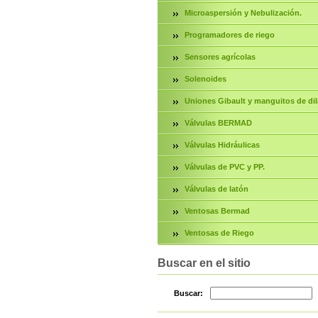
Microaspersión y Nebulización.
Programadores de riego
Sensores agrícolas
Solenoides
Uniones Gibault y manguitos de dil
Válvulas BERMAD
Válvulas Hidráulicas
Válvulas de PVC y PP.
Válvulas de latón
Ventosas Bermad
Ventosas de Riego
Buscar en el sitio
Buscar: