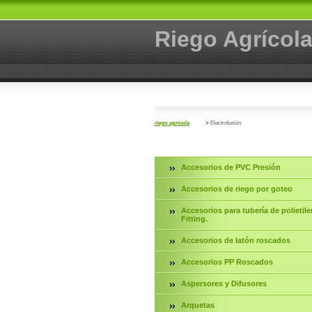
Riego Agrícol
riego agrícola
>
Electrofusión
Accesorios de PVC Presión
Accesorios de riego por goteo
Accesorios para tubería de polietile
Fitting.
Accesorios de latón roscados
Accesorios PP Roscados
Aspersores y Difusores
Arquetas