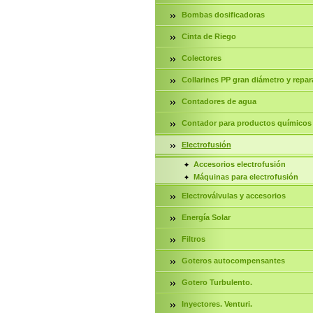
Bombas dosificadoras
Cinta de Riego
Colectores
Collarines PP gran diámetro y repar
Contadores de agua
Contador para productos químicos
Electrofusión
Accesorios electrofusión
Máquinas para electrofusión
Electroválvulas y accesorios
Energía Solar
Filtros
Goteros autocompensantes
Gotero Turbulento.
Inyectores. Venturi.