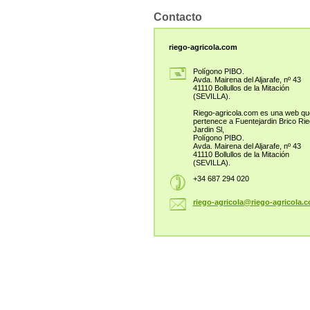
Contacto
riego-agricola.com
Polígono PIBO.
Avda. Mairena del Aljarafe, nº 43
41110 Bollullos de la Mitación
(SEVILLA).
Riego-agricola.com es una web qu
pertenece a Fuentejardin Brico Ri
Jardin Sl,
Polígono PIBO.
Avda. Mairena del Aljarafe, nº 43
41110 Bollullos de la Mitación
(SEVILLA).
+34 687 294 020
riego-ag
ricola@r
iego-agr
icola.c