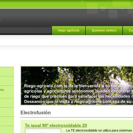
a
riego agrícola
Quienes somos
Co
no.
Electrofusión
Te igual 90º electrosoldable 20
La TE electrosoldable se utiliza para sistemas 